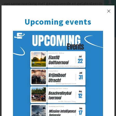
van samenwerking met gemotiveerde en getalenteerde
collega’s bereiken we een gezamenlijke doel en tegelijkertijd
Upcoming
wordt er gewerkt aan een ieder zijn individuele ambitie.
Upcoming events
De vrijheid in projectkeuze en een organisatie van
professionals waar je van kan leren en leuke dingen mee kan
doen vind ik belangrijk. Daarnaast ligt er veel nadruk op
ElastIQ fun events en kennissessies.
In het kader van samen meer bereiken en ondernemerschap...
Een ElastIQ-collega heeft mij aangedragen voor een
opdracht en werken we nauw samen. Ik krijg veel energie van
het sparren met mijn collega's over wat we voor onze
opdrachtgevers en voor ElastIQ kunnen betekenen.
Daarnaast natuurlijk hoe ik hier mijn bijdrage in kan leveren.
Wat triggerde jou om na je MBA en Master Accounting &
Controlling een executive master te volgen naast je
drukke project?