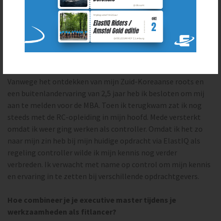
Ik heb het altijd leuk gevonden om te studeren en in mijn
achterhoofd gehouden om de Register Control (RC) –
opleiding te volgen. Voordat ik mij heb aangemeld voor de
MBA in Zuid-Korea heb ik ook erg veel nagedacht over het
volgen van de RC-opleiding.
Vanwege het ontdekken van mijn Zuid-Koreaanse roots en
een buitenlandervaring van 2,5 jaar heb ik besloten om mij
aan te melden voor de MBA. Toen ik terugkwam zat ik nog
steeds met de RC-opleiding in mijn hoofd. Mede versterkt
omdat ik weer ging werken als controller. Omdat ik het zo
naar mijn zin heb bij mijn huidige opdracht via ElastIQ als
regeling controller wilde ik mijn kennis nog verder
verbreden. Ik verwacht met name op control om mijn kennis
en ervaring in te zetten bij verschillende opdrachtgevers.
Hoe combineer je je executive master tijdens je
werkzaamheden als fitlancer?