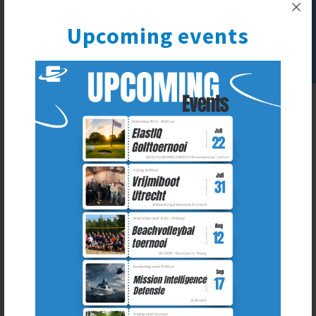
Upcoming
Upcoming events
Routebeschrijving
Het ElastIQ House bevindt zich in het Koningshuis gelegen
in het centrum van ’s-Hertogenbosch. Tevens direct gelegen
bij het Centraal Station.
Wanneer u met de auto komt zijn er meerdere openbare
parkeergelegenheden in de straat achter het Koningshuis;
Van der Does de Willeboissingel. Aan de overkant van het
Koningshuis bij P+R Station (Q-Park) ’s-Hertogenbosch
(Maijweg, 5211 AA).
Bij de receptie wordt u ontvangen door onze receptioniste.
Een van de ElastIQ collega’s zal u verwelkomen in het
ElastIQ House.