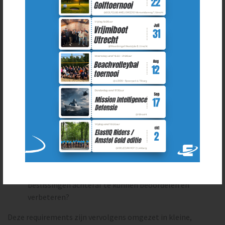
De software wordt ontwikkeld in samenwerking met teams
in het buitenland. Wensen uit het veld zijn vaak abstract
(“het moet veilig blijven bij storingen”, “sneller herpakken
na verlies van GPS”, “minder handmatige stappen”).
Onze Fitlancer vertaalde dit naar concrete, toetsbare
requirements:
Gedragscriteria:
wat is "geslaagd", wat is "veilig
stoppen", wat is "fallback"?
Operationele randvoorwaarden:
hoe lang mag een
voertuig autonoom doorwerken bij
communicatieverlies, en wanneer moet het
terugkeren?
Observability-eisen:
welke informatie is nodig om
beslissingen achteraf te kunnen beoordelen en
verbeteren?
Deze requirements zijn vervolgens omgezet in kleine,